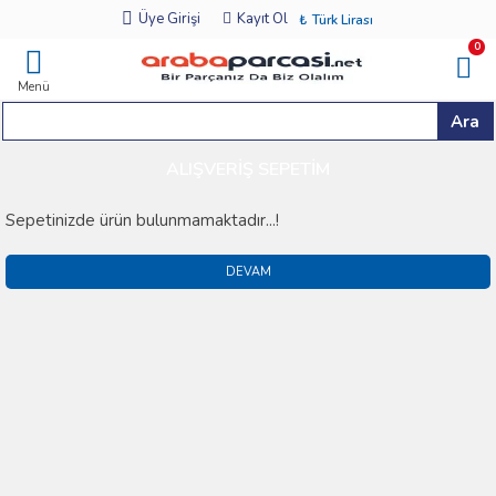
Üye Girişi
Kayıt Ol
₺
Türk Lirası
0
Menü
Ara
ALIŞVERIŞ SEPETIM
Sepetinizde ürün bulunmamaktadır...!
DEVAM