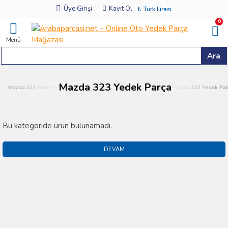
Üye Girişi
Kayıt Ol
₺
Türk Lirası
0
Menü
Ara
Mazda 323 Yedek Parça
Mazda 323 Yedek Parça
Mazda 323 Yedek Parça
Mazda 323 Yedek Par
Bu kategoride ürün bulunamadı.
DEVAM