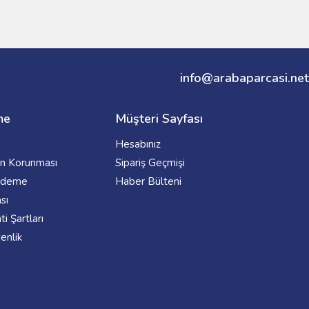
info@arabaparcasi.net
me
Müşteri Sayfası
Hesabınız
rin Korunması
Sipariş Geçmişi
 Ödeme
Haber Bülteni
ası
i Şartları
venlik