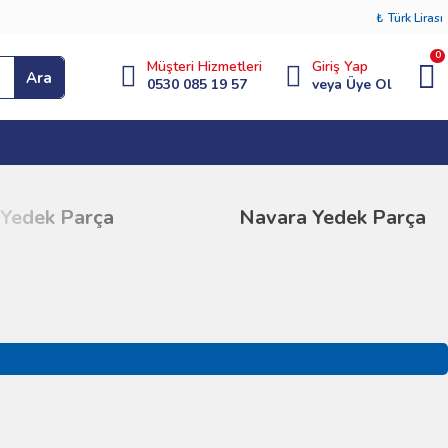
₺
Türk Lirası
0
Müşteri Hizmetleri
Giriş Yap
Ara
0530 085 19 57
veya Üye Ol
edek Parça
Navara Yedek Parça