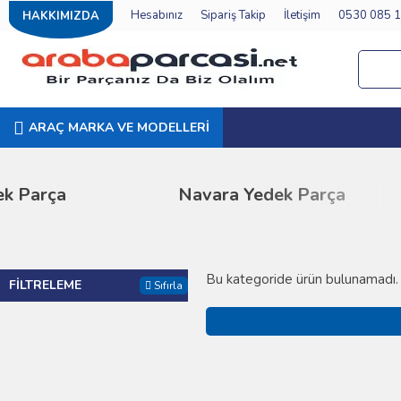
Hesabınız
Sipariş Takip
İletişim
0530 085 1
HAKKIMIZDA
ARAÇ MARKA VE MODELLERI
 Parça
Navara Yedek Parça
Bu kategoride ürün bulunamadı.
FILTRELEME
Sıfırla