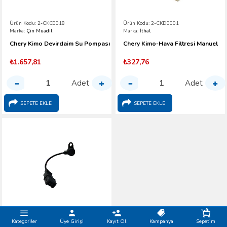
Ürün Kodu:
2-CKC0018
Ürün Kodu:
2-CKD0001
Marka:
Çin Muadil
Marka:
İthal
Chery Kimo Devirdaim Su Pompası
Chery Kimo-Hava Filtresi Manuel
₺1.657,81
₺327,76
Adet
Adet
SEPETE EKLE
SEPETE EKLE
Ürün Kodu:
2CKC0071
Kategoriler
Üye Girişi
Kayıt Ol
Kampanya
Sepetim
Marka:
İthal