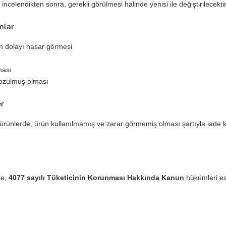
 incelendikten sonra, gerekli görülmesi halinde yenisi ile değiştirilecektir
mlar
n dolayı hasar görmesi
ması
bozulmuş olması
er
n ürünlerde, ürün kullanılmamış ve zarar görmemiş olması şartıyla iade
.
de,
4077 sayılı Tüketicinin Korunması Hakkında Kanun
hükümleri es