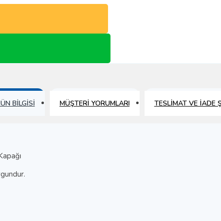
ÜN BILGISI
MÜŞTERI YORUMLARI
TESLIMAT VE İADE 
Kapağı
ygundur.