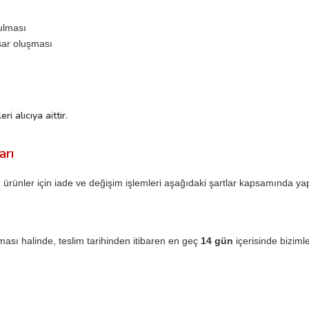
ulması
sar oluşması
i alıcıya aittir.
arı
z ürünler için iade ve değişim işlemleri aşağıdaki şartlar kapsamında ya
ması halinde, teslim tarihinden itibaren en geç
14 gün
içerisinde biziml