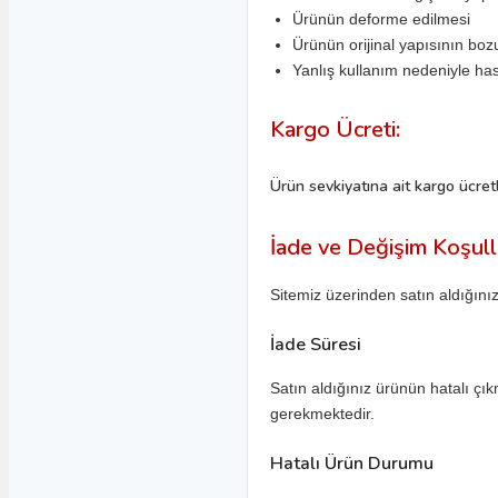
Ürünün deforme edilmesi
Colt
Ürünün orijinal yapısının boz
L200
Yanlış kullanım nedeniyle ha
L300
Kargo Ücreti:
Lancer
Daha Fazlasını Göster
Ürün sevkiyatına ait kargo ücretler
Nissan
İade ve Değişim Koşull
Almera
Sitemiz üzerinden satın aldığını
Juke
Maxima
İade Süresi
Micra
Satın aldığınız ürünün hatalı çık
Navara
gerekmektedir.
Note
Hatalı Ürün Durumu
Daha Fazlasını Göster