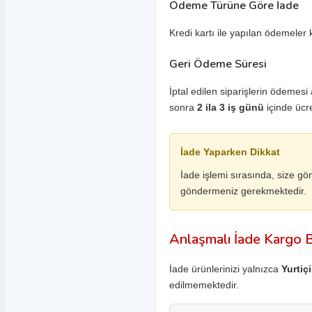
Mazda 323
Ödeme Türüne Göre İade
Mazda 6
Kredi kartı ile yapılan ödemeler 
Mazda 626
Geri Ödeme Süresi
SsangYong Yedek
Parça
İptal edilen siparişlerin ödemesi
sonra
2 ila 3 iş günü
içinde ücre
Actyon Yedek Parça
Korando Yedek Parça
İade Yaparken Dikkat
Kyron Yedek Parça
İade işlemi sırasında, size gö
Musso Yedek Parça
göndermeniz gerekmektedir.
Rexton Yedek Parça
Tata Yedek Parça
Anlaşmalı İade Kargo Bi
Indica Yedek Parça
İade ürünlerinizi yalnızca
Yurtiç
Indigo Marina Yedek Parça
edilmemektedir.
Indigo Yedek Parça