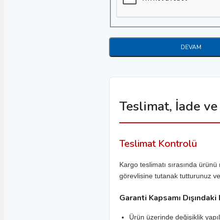
Carnival
Ceed
Cerato
DEVAM
Daha Fazlasını Göster
Ford
B-Max
C-Max
Teslimat, İade ve
Connect
Courier
Teslimat Kontrolü
Custom
Kargo teslimatı sırasında ürünü 
Daha Fazlasını Göster
görevlisine tutanak tutturunuz v
Mitsubishi
Garanti Kapsamı Dışındaki
Asx
Ürün üzerinde değişiklik yapı
Carisma