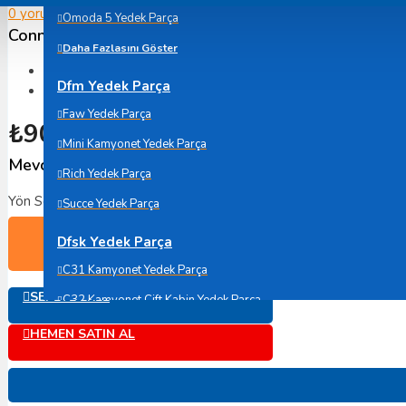
0 yorum yapılmış.
-
Yorum Yap
Omoda 5 Yedek Parça
Connect-Ön Tampon Çeki Demir Kapağı-2003-2006
Daha Fazlasını Göster
Marka:
İthal
Dfm Yedek Parça
Ürün Kodu:
2T14 V003K22 AA
Faw Yedek Parça
₺90,25
Mini Kamyonet Yedek Parça
Mevcut Seçenekler:
Rich Yedek Parça
Yön Seçenekleri
Succe Yedek Parça
Dfsk Yedek Parça
Adet
C31 Kamyonet Yedek Parça
SEPETE EKLE
C32 Kamyonet Çift Kabin Yedek Parça
C35 Panelvan Yedek Parça
HEMEN SATIN AL
Dacia Yedek Parça
Dokker Yedek Parça