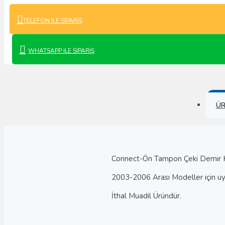
Duster Yedek Parça
TELEFON İLE SIPARIŞ
Lodgy Yedek Parça
Logan Yedek Parça
WHATSAPP İLE SIPARIŞ
Sandero Yedek Parça
Geely Yedek Parça
Echo Ck Yedek Parça
ÜR
Emgrand Yedek Parça
Familia Mk Yedek Parça
Fc Yedek Parça
Connect-Ön Tampon Çeki Demir 
Honda Yedek
2003-2006 Arası Modeller için u
Parça
Accord Yedek Parça
İthal Muadil Üründür.
City Yedek Parça