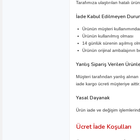
Tarafımıza ulaştırılan hatalı ürün
Proton Yedek
Parça
İade Kabul Edilmeyen Duru
218 Coupe Yedek Parça
Ürünün müşteri kullanımında
Arena Pickup Yedek Parça
Ürünün kullanılmış olması
14 günlük sürenin aşılmış ol
Compact Yedek Parça
Ürünün orijinal ambalajının 
Gen2 Yedek Parça
Yanlış Sipariş Verilen Ürünl
Persona Wira Yedek Parça
Saga Yedek Parça
Müşteri tarafından yanlış alına
iade kargo ücreti müşteriye aittir
Daha Fazlasını Göster
Yasal Dayanak
Mazda
E 2200
Ürün iade ve değişim işlemlerin
Mazda 2
Ücret İade Koşulları
Mazda 3