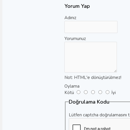
Civic Yedek Parça
Yorum Yap
CR-V Yedek Parça
Adınız
Jazz Yedek Parça
Hyundai
Yorumunuz
Accent
Accent Blue
Accent Era
Atos
Not:
HTML'e dönüştürülmez!
Bayon
Oylama
Daha Fazlasını Göster
Kötü
İyi
Doğrulama Kodu
Kia
Capital
Lütfen captcha doğrulamasını 
Carens