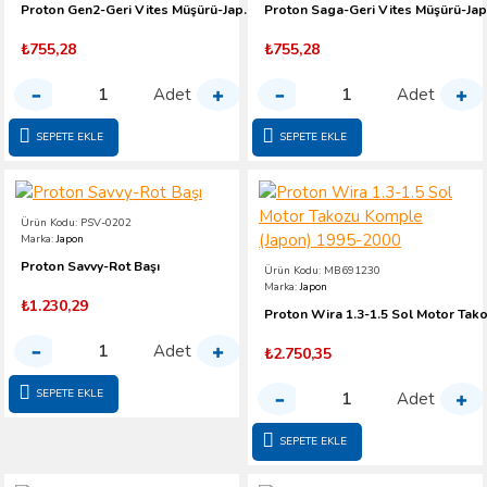
Proton Gen2-Geri Vites Müşürü-Japon
₺755,28
₺755,28
Adet
Adet
SEPETE EKLE
SEPETE EKLE
Ürün Kodu:
PSV-0202
Marka:
Japon
Proton Savvy-Rot Başı
Ürün Kodu:
MB691230
Marka:
Japon
₺1.230,29
Adet
₺2.750,35
SEPETE EKLE
Adet
SEPETE EKLE