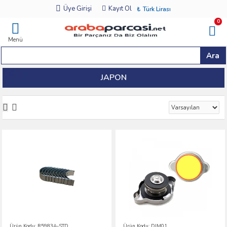
Üye Girişi
Kayıt Ol
₺
Türk Lirası
0
Menü
Ara
JAPON
Ürün Kodu:
R5983A-STD
Ürün Kodu:
DJM01