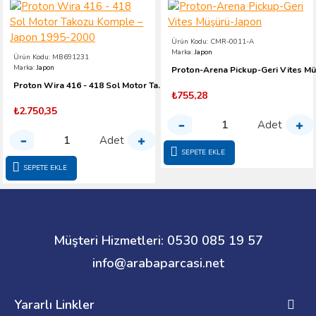
Ürün Kodu:
CMR-0011-A
Marka:
Japon
Ürün Kodu:
MB691231
Marka:
Japon
Proton Wira 416 - 418 Sol Motor Takozu Komple – Japon 1995-2000
₺755,28
₺2.750,35
Adet
Adet
SEPETE EKLE
SEPETE EKLE
Müşteri Hizmetleri: 0530 085 19 57
info@arabaparcasi.net
Yararlı Linkler