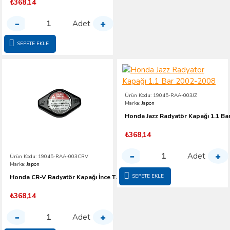
₺368,14
Adet
SEPETE EKLE
Ürün Kodu:
19045-RAA-003JZ
Marka:
Japon
₺368,14
Adet
Ürün Kodu:
19045-RAA-003CRV
Marka:
Japon
SEPETE EKLE
Honda CR-V Radyatör Kapağı İnce Tip 1.1 Bar-2007-2012
₺368,14
Adet