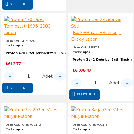
SEPETE EKLE
Ürün Kodu:
41MTS50
Marka:
Japon
Ürün Kodu:
MBK01
Marka:
Japon
Proton 420 Dizel Termostat-1996-2000-Japon
Proton Gen2-Debriyaj Seti-(Baskı
₺612,77
₺6.075,47
Adet
Adet
SEPETE EKLE
SEPETE EKLE
Ürün Kodu:
CMR-0011-G
Ürün Kodu:
CMR-0011-S
Marka:
Japon
Marka:
Japon