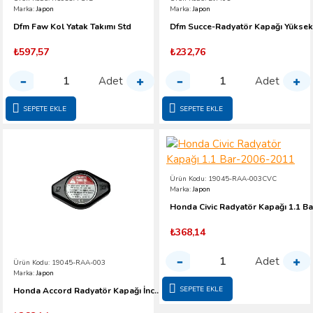
Marka:
Japon
Marka:
Japon
Dfm Faw Kol Yatak Takımı Std
₺597,57
₺232,76
Adet
Adet
SEPETE EKLE
SEPETE EKLE
Ürün Kodu:
19045-RAA-003CVC
Marka:
Japon
₺368,14
Adet
Ürün Kodu:
19045-RAA-003
Marka:
Japon
SEPETE EKLE
Honda Accord Radyatör Kapağı İnce Tip 1.1 Bar-2003-2007