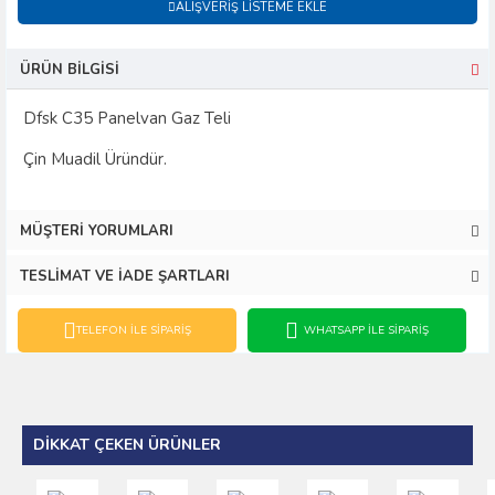
ALIŞVERIŞ LISTEME EKLE
ÜRÜN BILGISI
Dfsk C35 Panelvan Gaz Teli
Çin Muadil Üründür.
MÜŞTERI YORUMLARI
TESLIMAT VE İADE ŞARTLARI
TELEFON İLE SIPARIŞ
WHATSAPP İLE SIPARIŞ
DIKKAT ÇEKEN ÜRÜNLER