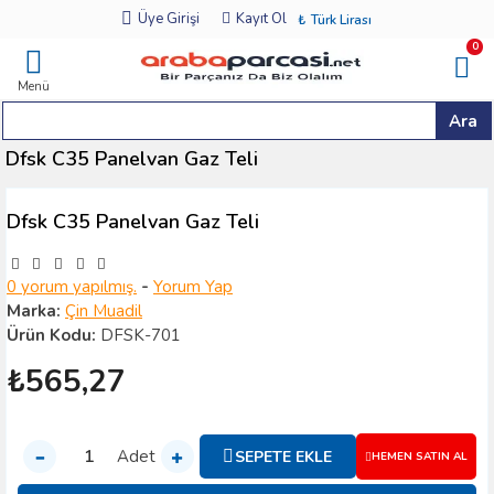
Üye Girişi
Kayıt Ol
₺
Türk Lirası
0
Menü
Ara
Dfsk C35 Panelvan Gaz Teli
Dfsk C35 Panelvan Gaz Teli
0 yorum yapılmış.
-
Yorum Yap
Marka:
Çin Muadil
Ürün Kodu:
DFSK-701
₺565,27
Adet
SEPETE EKLE
HEMEN SATIN AL